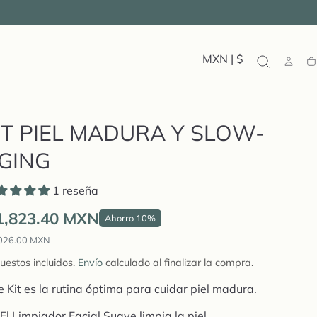
MXN | $
Ca
IT PIEL MADURA Y SLOW-
GING
1 reseña
1,823.40 MXN
Ahorro 10%
,026.00 MXN
uestos incluidos.
Envío
calculado al finalizar la compra.
e Kit es la rutina óptima para cuidar piel madura.
El Limpiador Facial Suave limpia la piel