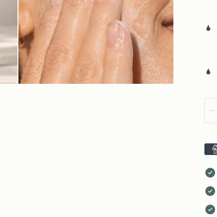
Can
D
{"t
de
pag