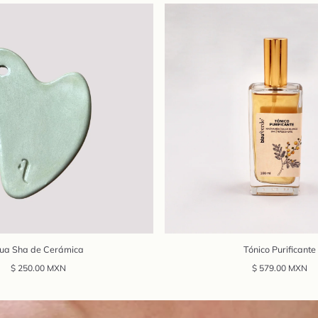
ua Sha de Cerámica
Tónico Purificante
Precio
Precio
$ 250.00 MXN
$ 579.00 MXN
regular
regular