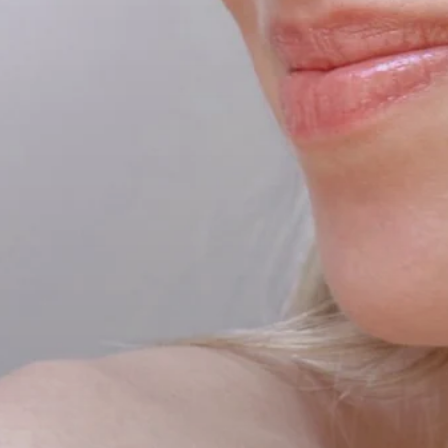
Fácil aplicación y resultado
visible.
La entrega súper rápido, el
producto llega entero bien
protegido y la calidad se nota todo
el tiempo las sensaciones de