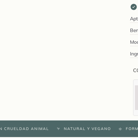
Apt
Ben
Mod
Ing
C
UELDAD ANIMAL
NATURAL Y VEGANO
FORMULAC